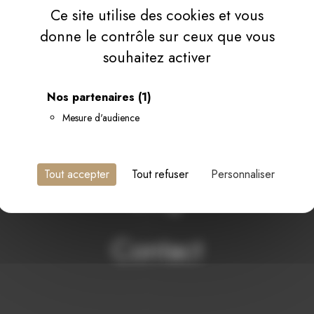
Ce site utilise des cookies et vous
Appartement Tryptique – 4/6 pers
donne le contrôle sur ceux que vous
Appartement Rigueur Hivernale – 4/6 pers
souhaitez activer
Séminaires et réceptions
Nos partenaires
(1)
Mesure d'audience
Espace Bien-Être
Tout accepter
Tout refuser
Personnaliser
Blog
Contact