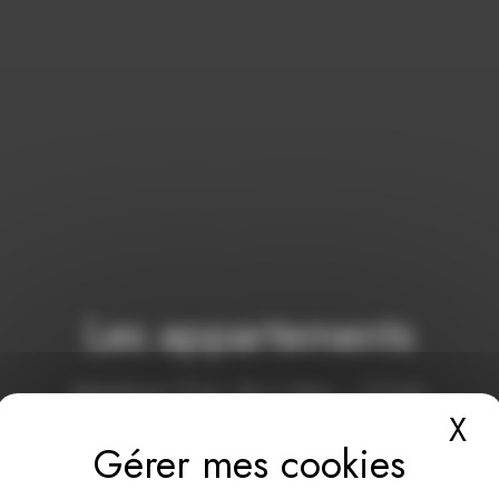
Les appartements
Appartement Th’eim, ville et village – 2/4 pers
X
Ma
Appartement Dévorons apprécions – 2/4 pers
Appartement Wistub – 2/4 pers